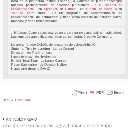
hora de la península ibérica, España).La Cafetera se puede descargar
también, posteriormente, en diversas plataformas: En el
Podcast de
radiocable.com
, en
Spreaker
, en
iTunes
, en
TuneIn
, en
iVoox
, o en
Youtube,
entre otras . Es un programa de experimentación de
radiocable.com, de actualidad, y tiene como espacio de difusión twitter,
facebook y otras redes sociales.
♪ Músicas: Como sabes este es un programa no comercial, sin publicidad.
Las musicas que utilizamos, ademas, son todas Creative Commons:
Licencia número EX1pOL del gestor de derechos Artlist.IO
Sintonía: Time for Longing - Lance Conrad
Direction - de The Nightjars
I need to know - de Hrydromag
British News Team- de Lance Conrad
Paper Submarine - de Dawson Hollow
Hopes and dreams-EvertZ
mp3 --
Download
ARTÍCULO PREVIO
Una mujer con parálisis logra ‘hablar’ casi a tiempo