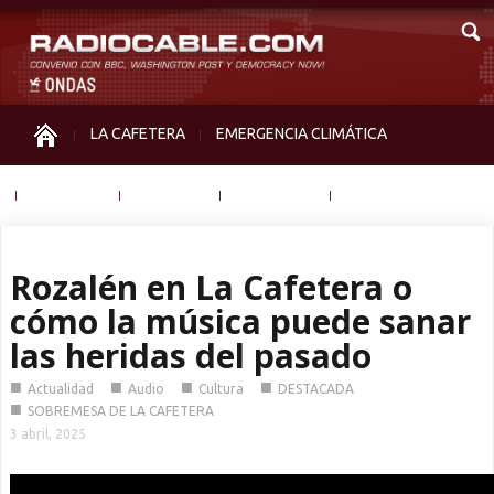
LA CAFETERA
EMERGENCIA CLIMÁTICA
IGUALDAD
MEMORIA
NOS MIRAN
OTRAS
Rozalén en La Cafetera o
cómo la música puede sanar
las heridas del pasado
■
■
■
■
Actualidad
Audio
Cultura
DESTACADA
■
SOBREMESA DE LA CAFETERA
3 abril, 2025