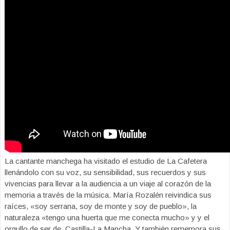
La cantante manchega ha visitado el estudio de La Cafetera
llenándolo con su voz, su sensibilidad, sus recuerdos y sus
vivencias para llevar a la audiencia a un viaje al corazón de la
memoria a través de la música. María Rozalén reivindica sus
raíces, «soy serrana, soy de monte y soy de pueblo», la
naturaleza «tengo una huerta que me conecta mucho» y y el
orgullo de ser de Castilla-La Mancha. Y también rememora sus