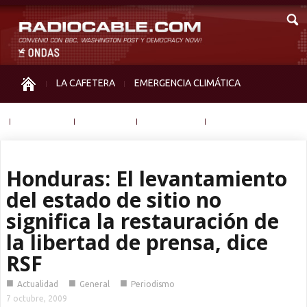
LA CAFETERA
EMERGENCIA CLIMÁTICA
IGUALDAD
MEMORIA
NOS MIRAN
OTRAS
Honduras: El levantamiento
del estado de sitio no
significa la restauración de
la libertad de prensa, dice
RSF
■
■
■
Actualidad
General
Periodismo
7 octubre, 2009