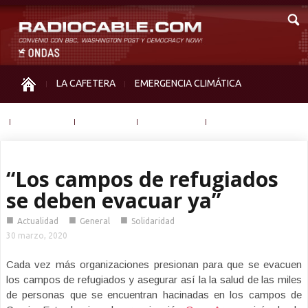
LA CAFETERA
EMERGENCIA CLIMÁTICA
IGUALDAD
MEMORIA
NOS MIRAN
OTRAS
“Los campos de refugiados
se deben evacuar ya”
■
■
■
Actualidad
General
Solidaridad
30 marzo, 2020
Cada vez más organizaciones presionan para que se evacuen
los campos de refugiados y asegurar así la la salud de las miles
de personas que se encuentran hacinadas en los campos de