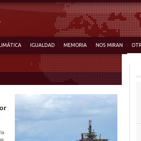
LIMÁTICA
IGUALDAD
MEMORIA
NOS MIRAN
OT
tor
 la
ha