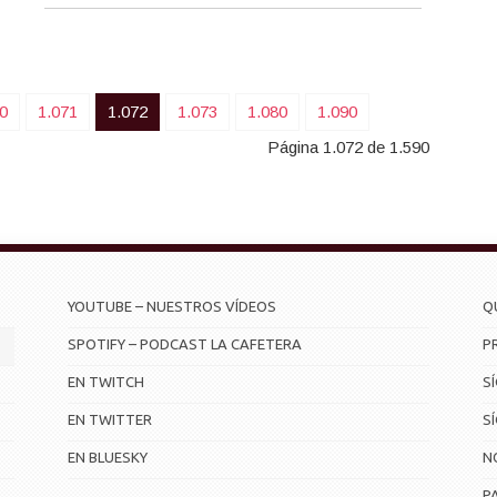
0
1.071
1.072
1.073
1.080
1.090
Página 1.072 de 1.590
YOUTUBE – NUESTROS VÍDEOS
Q
SPOTIFY – PODCAST LA CAFETERA
P
EN TWITCH
S
EN TWITTER
S
EN BLUESKY
N
P