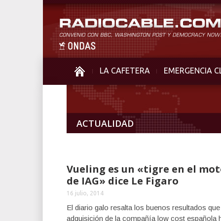
LA CAFETERA
EMERGENCIA C
ACTUALIDAD
Vueling es un «tigre en el mo
de IAG» dice Le Figaro
16 julio, 2014
El diario galo resalta los buenos resultados que
adquisición de la compañía low cost española 