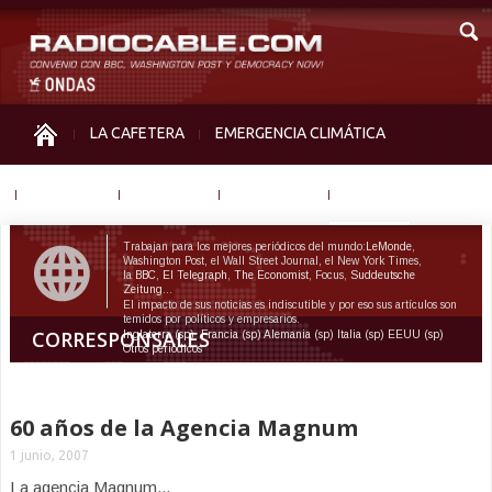
LA CAFETERA
EMERGENCIA CLIMÁTICA
IGUALDAD
MEMORIA
NOS MIRAN
OTRAS
Trabajan para los mejores periódicos del mundo:
LeMonde
,
Washington Post, el Wall Street Journal, el New York Times,
la
BBC
,
El Telegraph
,
The Economist
, Focus,
Suddeutsche
Zeitung
...
El impacto de sus noticias es indiscutible y por eso sus artículos son
temidos por políticos y empresarios.
CORRESPONSALES
Inglaterra
(sp)
Francia
(sp)
Alemania
(sp)
Italia
(sp)
EEUU
(sp)
Otros periódicos
60 años de la Agencia Magnum
1 junio, 2007
La agencia Magnum...