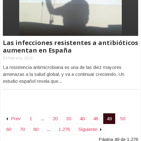
Las infecciones resistentes a antibióticos
aumentan en España
24 febrero, 2025
La resistencia antimicrobiana es una de las diez mayores
amenazas a la salud global, y va a continuar creciendo. Un
estudio español revela que...
Prev
1
...
20
30
40
48
49
50
60
70
80
...
1.276
Siguiente
Página 49 de 1.276