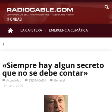
LA CAFETERA
EMERGENCIA CLIMÁTICA
IGUALDAD
MEMORIA
NOS MIRAN
OTRAS
«Siempre hay algun secreto
que no se debe contar»
■
■
■
Actualidad
DESTACADA
General
19 mayo, 2008