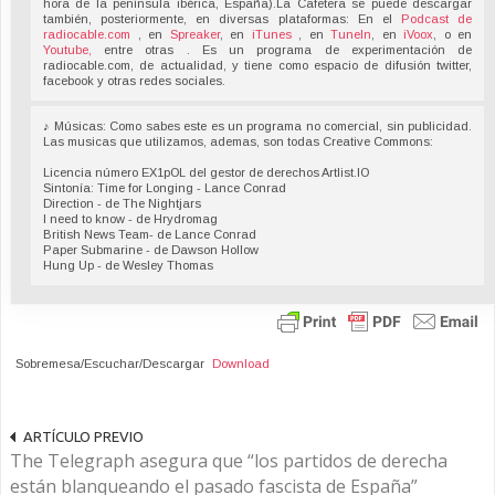
hora de la península ibérica, España).La Cafetera se puede descargar
también, posteriormente, en diversas plataformas: En el
Podcast de
radiocable.com
, en
Spreaker
, en
iTunes
, en
TuneIn
, en
iVoox
, o en
Youtube,
entre otras . Es un programa de experimentación de
radiocable.com, de actualidad, y tiene como espacio de difusión twitter,
facebook y otras redes sociales.
♪ Músicas: Como sabes este es un programa no comercial, sin publicidad.
Las musicas que utilizamos, ademas, son todas Creative Commons:
Licencia número EX1pOL del gestor de derechos Artlist.IO
Sintonía: Time for Longing - Lance Conrad
Direction - de The Nightjars
I need to know - de Hrydromag
British News Team- de Lance Conrad
Paper Submarine - de Dawson Hollow
Hung Up - de Wesley Thomas
Sobremesa/Escuchar/Descargar
Download
ARTÍCULO PREVIO
The Telegraph asegura que “los partidos de derecha
están blanqueando el pasado fascista de España”