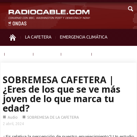
LA CAFETERA
EMERGENCIA CLIMÁTICA
IGUALDAD
MEMORIA
NOS MIRAN
OTRAS
SOBREMESA CAFETERA |
¿Eres de los que se ve más
joven de lo que marca tu
edad?
■
■
Audio
SOBREMESA DE LA CAFETERA
2 abril, 2024
¿Es relativa la percepción de nuestro envejecimiento? Un estudio