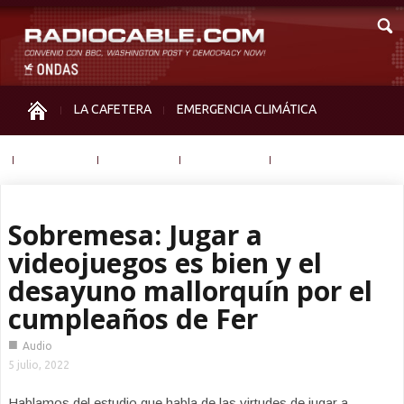
LA CAFETERA
EMERGENCIA CLIMÁTICA
IGUALDAD
MEMORIA
NOS MIRAN
OTRAS
Sobremesa: Jugar a
videojuegos es bien y el
desayuno mallorquín por el
cumpleaños de Fer
■
Audio
5 julio, 2022
Hablamos del estudio que habla de las virtudes de jugar a