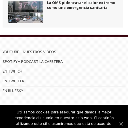
La OMS pide tratar el calor extremo
como una emergencia sanitaria
YOUTUBE – NUESTROS VÍDEOS
SPOTIFY – PODCAST LA CAFETERA
EN TWITCH
EN TWITTER
EN BLUESKY
Utilizamos cookies para asegurar que damos la mejor
experiencia al usuario en nuestro sitio web. Si continúa
utilizando este sitio asumiremos que está de acuerdo.
© Radiocable en Internet S.L.