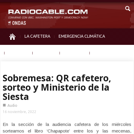
LA CAFETERA
EMERGENCIA CLIMÁTICA
IGUALDAD
MEMORIA
NOS MIRAN
OTRAS
Sobremesa: QR cafetero,
sorteo y Ministerio de la
Siesta
■
Audio
16 noviembre, 2022
En la sección de la audiencia cafetera de los miércoles
sorteamos el libro ‘Chapapote’ entre los y las mecenas,