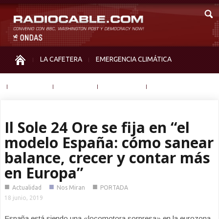
LA CAFETERA
EMERGENCIA CLIMÁTICA
IGUALDAD
MEMORIA
NOS MIRAN
OTRAS
Il Sole 24 Ore se fija en “el
modelo España: cómo sanear
balance, crecer y contar más
en Europa”
■
■
■
Actualidad
Nos Miran
PORTADA
18 junio, 2019
España está siendo una «locomotora sorpresa» en la eurozona