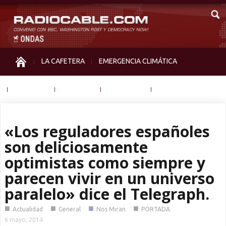
LA CAFETERA
EMERGENCIA CLIMÁTICA
IGUALDAD
MEMORIA
NOS MIRAN
OTRAS
«Los reguladores españoles
son deliciosamente
optimistas como siempre y
parecen vivir en un universo
paralelo» dice el Telegraph.
■
■
■
■
Actualidad
General
Nos Miran
PORTADA
6 mayo, 2014