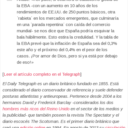
la EBA -con un aumento en 10 años de los
rendimientos de EE.UU. de 250 puntos básicos, otra
`rabieta´ en los mercados emergentes, que culminaría
en una `parada repentina´ con caída del comercio
mundial- se nos dice que España podría esquivar la
bala hábilmente. Esto estira la credulidad. Y la tabla de
la EBA prevé que la inflación de España sea del 0,3%
este año y el próximo del 0,4% en el peor de los
casos. ¡Por amor de Dios, pero si ya está por debajo
de eso!»
[
Leer el artículo completo en el Telegraph
]
El Daily Telegraph es un diario británico fundado en 1855. Está
considerado el diario conservador de referencia y suele defender
posturas atlantistas y antieuropeas. Pertenece desde 2004 a los
hermanos David y Frederick Barclay -considerados los dos
hombres más ricos del Reino Unido
en el sector de los medios y
la publicidad- que también poseen la revista The Spectator y el
diario escocés The Scotsman. Es el primer diario británico que
creó una
edición online
en 1994. En agosto de 2013 su
circulación