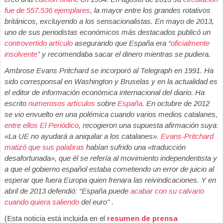
fue de 557.536 ejemplares
, la mayor entre los grandes rotativos
británicos, excluyendo a los sensacionalistas. En mayo de 2013,
uno de sus periodistas económicos más destacados publicó un
controvertido artículo
asegurando que España era “
oficialmente
insolvente
” y recomendaba sacar el dinero mientras se pudiera.
Ambrose Evans Pritchard se incorporó al Telegraph en 1991. Ha
sido corresponsal en Washington y Bruselas y en la actualidad es
el editor de información económica internacional del diario. Ha
escrito
numerosos
artículos
sobre
España
. En octubre de 2012
se vio envuelto en una polémica cuando varios medios catalanes,
entre ellos El Periódico
, recogieron una supuesta afirmación suya:
«La UE no ayudará a aniquilar a los catalanes».
Evans-Pritchard
matizó que sus palabras
habían sufrido una «traducción
desafortunada», que él se refería al movimiento independentista y
a que el gobierno español estaba cometiendo un error de juicio al
esperar que fuera Europa quien frenara las reivindicaciones. Y en
abril de 2013 defendió: “España puede
acabar con su calvario
cuando quiera saliendo
del euro” .
(Esta noticia está incluida en el
resumen de prensa