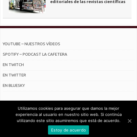
editoriales de las revistas científicas
YOUTUBE – NUESTROS VÍDEOS
SPOTIFY – PODCAST LA CAFETERA
EN TWITCH
EN TWITTER
EN BLUESKY
Utilizamos cookies para asegurar que damos la mejor
experiencia al usuario en nuestro sitio web. Si continúa
utilizando este sitio asumiremos que está de acuerdo.
© Radiocable en Internet S.L.
Estoy de acuerdo
CONTRATO DE SERVICIOS Y POLÍTICA DE PRIVACIDAD