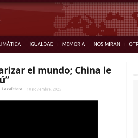
LIMÁTICA
IGUALDAD
MEMORIA
NOS MIRAN
OT
rizar el mundo; China le
ú”
■
La cafetera
10 noviembre, 2025