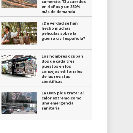
comercio: 73 acuerdos
en 4 años y un 350%
más de demanda
¿De verdad se han
hecho muchas
películas sobre la
guerra civil española?
Los hombres ocupan
dos de cada tres
puestos en los
consejos editoriales
de las revistas
científicas
La OMS pide tratar el
calor extremo como
una emergencia
sanitaria