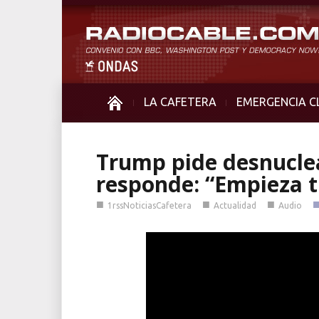
LA CAFETERA
EMERGENCIA C
Trump pide desnuclea
responde: “Empieza t
■
■
■
1rssNoticiasCafetera
Actualidad
Audio