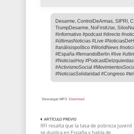
Desarme, ControlDeArmas, SIPRI, Ch
TrumpDesarme, NoFirstUse, SilosNuc
#informativo #podcast #directo #noti
#últimasNoticias #Live #NoticiasDe
#análisispolítico #WorldNews #notic
#España #fernandoBerlin #live #ulti
#NoticiasHoy #PodcastDeIzquierda
#ActivismoSocial #MovimientosSocia
#NoticiasSolidaridad #Congreso #tel
Descargar MP3
Download
ARTÍCULO PREVIO
RFI resalta que la tasa de pobreza juvenil
se duplica en España y habla de