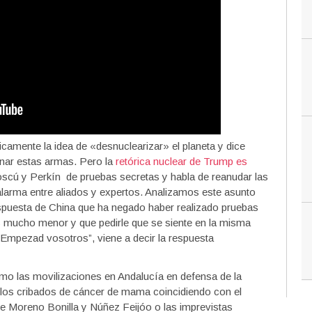
icamente la idea de «desnuclearizar» el planeta y dice
inar estas armas. Pero la
retórica nuclear de Trump es
scú y Perkín de pruebas secretas y habla de reanudar las
larma entre aliados y expertos. Analizamos este asunto
espuesta de China que ha negado haber realizado pruebas
s mucho menor y que pedirle que se siente en la misma
 “Empezad vosotros”, viene a decir la respuesta
o las movilizaciones en Andalucía en defensa de la
en los cribados de cáncer de mama coincidiendo con el
e Moreno Bonilla y Núñez Feijóo o las imprevistas