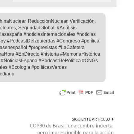
inaNuclear, ReducciónNuclear, Verificación,
leares, SeguridadGlobal. #Análisis
ciasespaña #noticiasinternacionales #noticias
Hoy #PodcastDeIzquierdas #Congreso #política
iasenespañol #progresistas #LaCafetera
maHora #EnDirecto #historia #MemoriaHistórica
s #NoticiasEspaña #PodcastDePolitica #ONGs
les #Ecología #políticasVerdes
ediario
SIGUIENTE ARTÍCULO
COP30 de Brasil: una cumbre incierta,
pero imprescindible para la acción