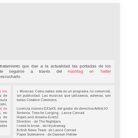
tratamiento que dan a la actualidad las portadas de los
ede seguirse a través del
Hashtag en Twitter
 escucharlo.
s los
♪ Músicas: Como sabes este es un programa no comercial,
s de
sin publicidad. Las musicas que utilizamos, ademas, son
nsula
todas Creative Commons:
bién,
t de
Licencia número EX1pOL del gestor de derechos Artlist.IO
n
, en
Sintonía: Time for Longing - Lance Conrad
a de
Hopes and dreams-EvertZ
tiene
Direction - de The Nightjars
redes
I need to know - de Hrydromag
British News Team- de Lance Conrad
Paper Submarine - de Dawson Hollow