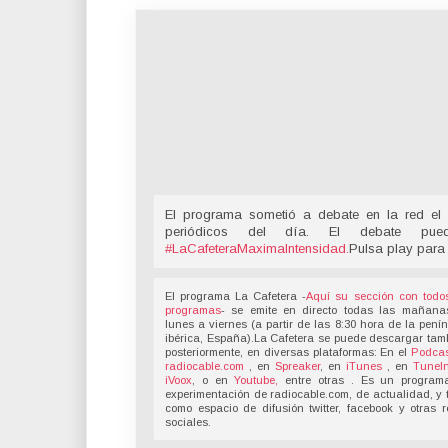
El programa sometió a debate en la red el 
periódicos del día. El debate pu
#LaCafeteraMaximaIntensidad
.
Pulsa play para
El programa La Cafetera -
Aquí su sección con todo
programas
- se emite en directo todas las mañana
lunes a viernes (a partir de las 8:30 hora de la pení
ibérica, España).La Cafetera se puede descargar tam
posteriormente, en diversas plataformas: En el
Podcas
radiocable.com
, en
Spreaker
, en
iTunes
, en
TuneI
iVoox
, o en
Youtube,
entre otras . Es un program
experimentación de radiocable.com, de actualidad, y 
como espacio de difusión twitter, facebook y otras 
sociales.