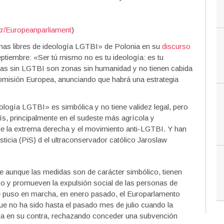
kr/Europeanparliament
)
nas libres de ideología LGTBI» de Polonia en su
discurso
ptiembre: «Ser tú mismo no es tu ideología: es tu
zonas sin LGTBI son zonas sin humanidad y no tienen cabida
Comisión Europea, anunciando que habrá una estrategia
eología LGTBI» es simbólica y no tiene validez legal, pero
aís, principalmente en el sudeste más agrícola y
 la extrema derecha y el movimiento anti-LGTBI. Y han
sticia (PiS) d el ultraconservador católico Jaroslaw
aunque las medidas son de carácter simbólico, tienen
o y promueven la expulsión social de las personas de
se puso en marcha, en enero pasado, el Europarlamento
e no ha sido hasta el pasado mes de julio cuando la
ia en su contra, rechazando conceder una subvención