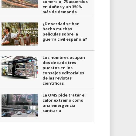
comercio: 73 acuerdos
en 4 años y un 350%
más de demanda
¿De verdad se han
hecho muchas
películas sobre la
guerra civil española?
Los hombres ocupan
dos de cada tres
puestos en los
consejos editoriales
de las revistas
científicas
La OMS pide tratar el
calor extremo como
una emergencia
sanitaria