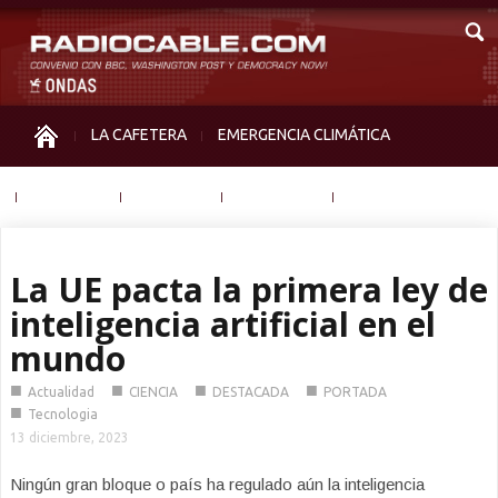
LA CAFETERA
EMERGENCIA CLIMÁTICA
IGUALDAD
MEMORIA
NOS MIRAN
OTRAS
La UE pacta la primera ley de
inteligencia artificial en el
mundo
■
■
■
■
Actualidad
CIENCIA
DESTACADA
PORTADA
■
Tecnologia
13 diciembre, 2023
Ningún gran bloque o país ha regulado aún la inteligencia