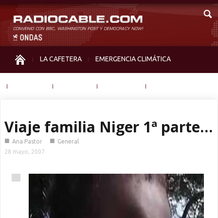
LA CAFETERA
EMERGENCIA CLIMÁTICA
IGUALDAD
MEMORIA
NOS MIRAN
OTRAS
Viaje familia Niger 1ª parte…
■
■
Ana Pastor
General
28 mayo, 2007