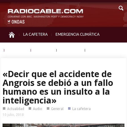
LA CAFETERA
EMERGENCIA CLIMÁTICA
IGUALDAD
MEMORIA
NOS MIRAN
OTRAS
«Decir que el accidente de
Angrois se debió a un fallo
humano es un insulto a la
inteligencia»
■
■
■
■
Actualidad
Audio
General
La cafetera
10 julio, 2018