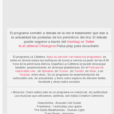
El programa sometió a debate en la red el tratamiento que dan a
la actualidad las portadas de los periódicos del día. El debate
puede seguirse a través del
Hashtag en Twitter
#LaCafeteraCONangrois
.
Pulsa play para escucharlo.
El programa La Cafetera -
Aquí su sección con todos los programas
- se
emite en directo todas las mañanas de lunes a viernes (a partir de las 8:30
hora de la península ibérica, España).La Cafetera se puede descargar
también, posteriormente, en diversas plataformas: En el
Podcast de
radiocable.com
, en
Spreaker
, en
iTunes
, en
TuneIn
, en
iVoox
, o en
Youtube,
entre otras . Es un programa de experimentación de
radiocable.com, de actualidad, y tiene como espacio de difusión twitter,
facebook y otras redes sociales.
♪ Músicas: Como sabes este es un programa no comercial, sin publicidad.
Las musicas que utilizamos, ademas, son todas Creative Commons:
Heavenless - Acoustic Lite Guitar
Freedonia - I wont play your game
The Dada Weatherman - Human Light
Train Room - Horizons