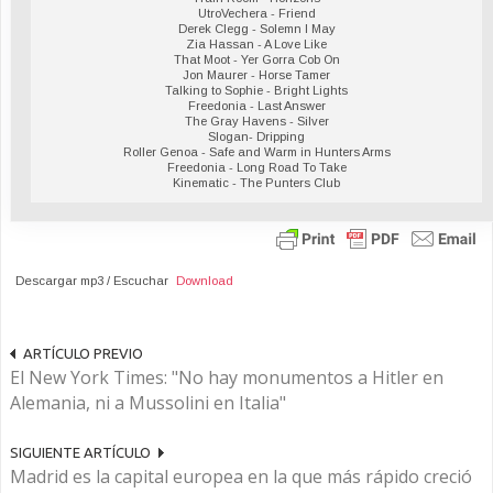
UtroVechera - Friend
Derek Clegg - Solemn I May
Zia Hassan - A Love Like
That Moot - Yer Gorra Cob On
Jon Maurer - Horse Tamer
Talking to Sophie - Bright Lights
Freedonia - Last Answer
The Gray Havens - Silver
Slogan- Dripping
Roller Genoa - Safe and Warm in Hunters Arms
Freedonia - Long Road To Take
Kinematic - The Punters Club
Descargar mp3 / Escuchar
Download
ARTÍCULO PREVIO
El New York Times: "No hay monumentos a Hitler en
Alemania, ni a Mussolini en Italia"
SIGUIENTE ARTÍCULO
Madrid es la capital europea en la que más rápido creció