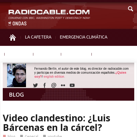
LA CAFETERA
EMERGENCIA CLIMÁTICA
IGUALDAD
MEMORIA
NOS MIRAN
OTRAS
Fernando Berlín, el autor de este blog, es director de radiocable.com
y participa en diversos medios de comunicación españoles.
¿Quien
soy?
/
english edition.
BLOG
Video clandestino: ¿Luis
Bárcenas en la cárcel?
■
■
■
blog
General
youtube