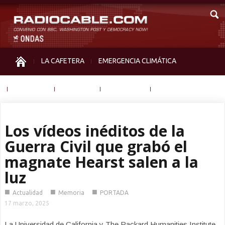
LA CAFETERA
EMERGENCIA CLIMÁTICA
IGUALDAD
MEMORIA
NOS MIRAN
OTRAS
Los vídeos inéditos de la
Guerra Civil que grabó el
magnate Hearst salen a la
luz
■
■
■
Actualidad
Memoria
PORTADA
17 marzo, 2025
La Universidad de California y The Packard Humanities Institute