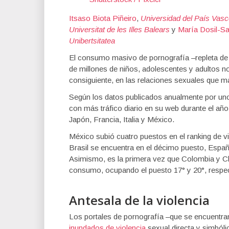
Itsaso Biota Piñeiro
,
Universidad del País Vasco
Universitat de les Illes Balears
y
María Dosil-S
Unibertsitatea
El consumo masivo de pornografía –repleta de p
de millones de niños, adolescentes y adultos n
consiguiente, en las relaciones sexuales que m
Según los datos publicados anualmente por uno 
con más tráfico diario en su web durante el añ
Japón, Francia, Italia y México.
México subió cuatro puestos en el ranking de vi
Brasil se encuentra en el décimo puesto, Españ
Asimismo, es la primera vez que Colombia y Ch
consumo, ocupando el puesto 17° y 20°, respe
Antesala de la violencia
Los portales de pornografía –que se encuentra
inundados de violencia
sexual directa y simbóli