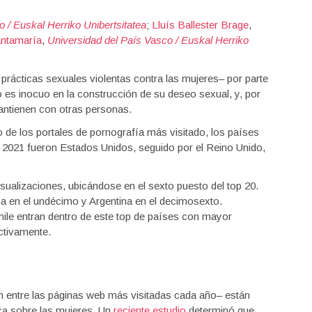
 / Euskal Herriko Unibertsitatea
;
Lluís Ballester Brage
,
antamaría
,
Universidad del País Vasco / Euskal Herriko
rácticas sexuales violentas contra las mujeres– por parte
o es inocuo en la construcción de su deseo sexual, y, por
antienen con otras personas.
de los portales de pornografía más visitado, los países
o 2021 fueron Estados Unidos, seguido por el Reino Unido,
sualizaciones, ubicándose en el sexto puesto del top 20.
a en el undécimo y Argentina en el decimosexto.
ile entran dentro de este top de países con mayor
ctivamente.
n entre las páginas web más visitadas cada año– están
ca sobre las mujeres. Un
reciente estudio
determinó que