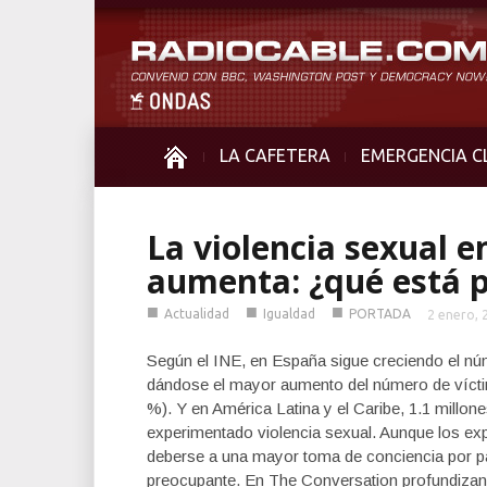
LA CAFETERA
EMERGENCIA C
La violencia sexual e
aumenta: ¿qué está 
■
■
■
Actualidad
Igualdad
PORTADA
2 enero, 
Según el INE, en España sigue creciendo el nú
dándose el mayor aumento del número de vícti
%). Y en América Latina y el Caribe, 1.1 millo
experimentado violencia sexual. Aunque los ex
deberse a una mayor toma de conciencia por par
preocupante. En The Conversation profundizan 