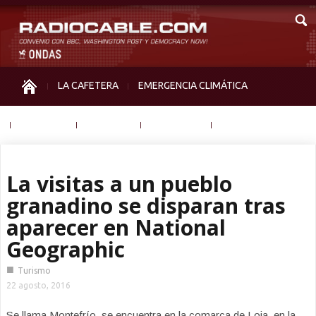
LA CAFETERA
EMERGENCIA CLIMÁTICA
IGUALDAD
MEMORIA
NOS MIRAN
OTRAS
La visitas a un pueblo
granadino se disparan tras
aparecer en National
Geographic
■
Turismo
22 agosto, 2016
Se llama Montefrío, se encuentra en la comarca de Loja, en la