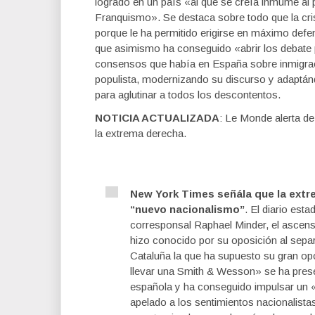
logrado en un país «al que se creía inmume al
Franquismo». Se destaca sobre todo que la cris
porque le ha permitido erigirse en máximo def
que asimismo ha conseguido «abrir los debate
consensos que había en España sobre inmigraci
populista, modernizando su discurso y adaptán
para aglutinar a todos los descontentos.
NOTICIA ACTUALIZADA
: Le Monde alerta de
la extrema derecha.
New York Times señála que la ext
“nuevo nacionalismo”
. El diario est
corresponsal Raphael Minder, el ascens
hizo conocido por su oposición al separ
Cataluña la que ha supuesto su gran o
llevar una Smith & Wesson» se ha pres
española y ha conseguido impulsar un
apelado a los sentimientos nacionalist