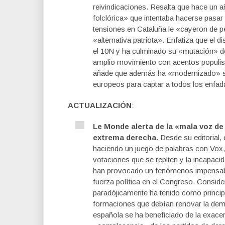
reivindicaciones. Resalta que hace un 
folclórica» que intentaba hacerse pasar
tensiones en Cataluña le «cayeron de pe
«alternativa patriota». Enfatiza que el
el 10N y ha culminado su «mutación» de 
amplio movimiento con acentos populis
añade que además ha «modernizado» su
europeos para captar a todos los enfad
ACTUALIZACIÓN
:
Le Monde alerta de la «mala voz de
extrema derecha
. Desde su editorial,
haciendo un juego de palabras con Vox, 
votaciones que se repiten y la incapacid
han provocado un fenómenos impensabl
fuerza política en el Congreso. Conside
paradójicamente ha tenido como princi
formaciones que debían renovar la dem
española se ha beneficiado de la exacerb