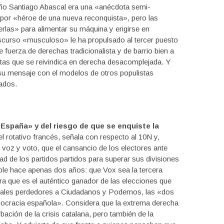
año Santiago Abascal era una «anécdota semi-
 por «héroe de una nueva reconquista», pero las
rlas» para alimentar su máquina y erigirse en
 discurso «musculoso» le ha propulsado al tercer puesto
fuerza de derechas tradicionalista y de barrio bien a
tas que se reivindica en derecha desacomplejada. Y
 mensaje con el modelos de otros populistas
ados.
 España» y del riesgo de que se enquiste la
 el rotativo francés, señala con respecto al 10N y,
voz y voto, que el cansancio de los electores ante
ad de los partidos partidos para superar sus divisiones
e hace apenas dos años: que Vox sea la tercera
ra que es el auténtico ganador de las elecciones que
pales perdedores a Ciudadanos y Podemos, las «dos
ocracia española». Considera que la extrema derecha
ación de la crisis catalana, pero también de la