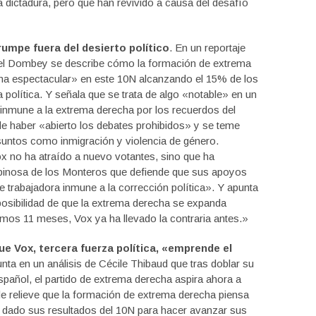
 dictadura, pero que han revivido a causa del desafío
umpe fuera del desierto político
. En un reportaje
niel Dombey se describe cómo la formación de extrema
a espectacular» en este 10N alcanzando el 15% de los
 política. Y señala que se trata de algo «notable» en un
nmune a la extrema derecha por los recuerdos del
e haber «abierto los debates prohibidos» y se teme
untos como inmigración y violencia de género.
x no ha atraído a nuevo votantes, sino que ha
spinosa de los Monteros que defiende que sus apoyos
 trabajadora inmune a la corrección política». Y apunta
osibilidad de que la extrema derecha se expanda
timos 11 meses, Vox ya ha llevado la contraria antes.»
e Vox, tercera fuerza política, «emprende el
punta en un análisis de Cécile Thibaud que tras doblar su
añol, el partido de extrema derecha aspira ahora a
de relieve que la formación de extrema derecha piensa
 dado sus resultados del 10N para hacer avanzar sus