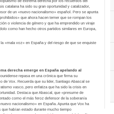
 populismo de extrema derecha por los recuerdos del
is catalana ha sido su gran oportunidad y catalizador,
ensor de un «nuevo nacionalismo» español. Pero se apunta
 prohibidos» que ahora hacen temer que se rompan los
ón o violencia de género y que ha emprendido un viraje
dolo como han hecho otros partidos similares en Europa,
 la «mala voz» en España y del riesgo de que se enquiste
rema derecha emerge en España apelando al
adounidense repasa en una crónica que firma su
o de Vox. Recuerda que su lider, Santiago Abascal se
atismo vasco, pero enfatiza que ha sido la crisis en
portunidad. Destaca que Abascal, que «presume de
entado como el más feroz defensor de la soberanía
 «nuevo nacionalismo» en España. Apunta que Vox ha
as que habían estado durante mucho tiempo