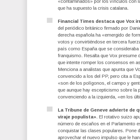
«contaminados» por los vínculos con la
que ha supuesto la crisis catalana.
Financial Times destaca que Vox irr
del periódico británico firmado por Da
derecha española ha «emergido de form
votos y convirtiéndose en tercera fuerza
país como España que se consideraba i
franquismo. Resalta que Vox presume d
que intente romper los consensos en as
Menciona a analistas que apunta que Vo
convencido a los del PP, pero cita a E
«son de los polígonos, el campo y gente
que aunque hay escepticismo sobre la p
convenciendo a la izquierda, «en los úl
La Tribune de Geneve advierte de qu
viraje populista»
. El rotativo suizo a
número de escaños en el Parlamento esp
conquistar las clases populares. Pone 
aprovechar el nuevo impulso que le han