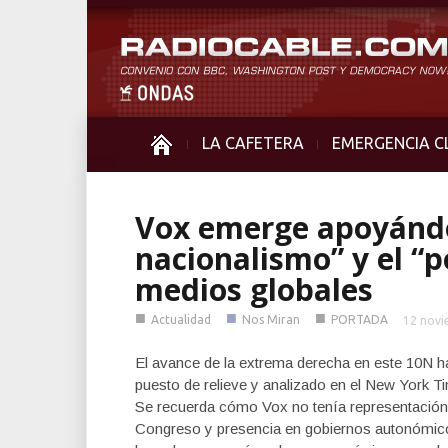
LA CAFETERA
EMERGENCIA C
Vox emerge apoyándo
nacionalismo” y el “
medios globales
■
■
■
Actualidad
Nos Miran
PORTADA
12 novi
El avance de la extrema derecha en este 10N ha
puesto de relieve y analizado en el New York T
Se recuerda cómo Vox no tenía representación 
Congreso y presencia en gobiernos autonómico 