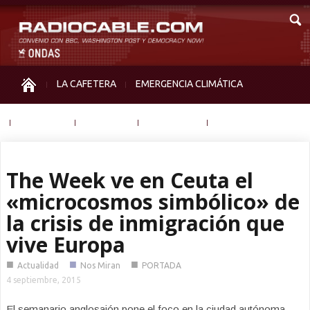
LA CAFETERA
EMERGENCIA CLIMÁTICA
IGUALDAD
MEMORIA
NOS MIRAN
OTRAS
The Week ve en Ceuta el
«microcosmos simbólico» de
la crisis de inmigración que
vive Europa
■
■
■
Actualidad
Nos Miran
PORTADA
4 septiembre, 2015
El semanario anglosajón pone el foco en la ciudad autónoma