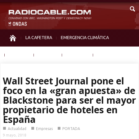
LA CAFETERA
EMERGENCIA CLIMÁTICA
IGUALDAD
MEMORIA
NOS MIRAN
OTRAS
Wall Street Journal pone el
foco en la «gran apuesta» de
Blackstone para ser el mayor
propietario de hoteles en
España
■
■
■
Actualidad
Empresas
PORTADA
9 mayo, 2018