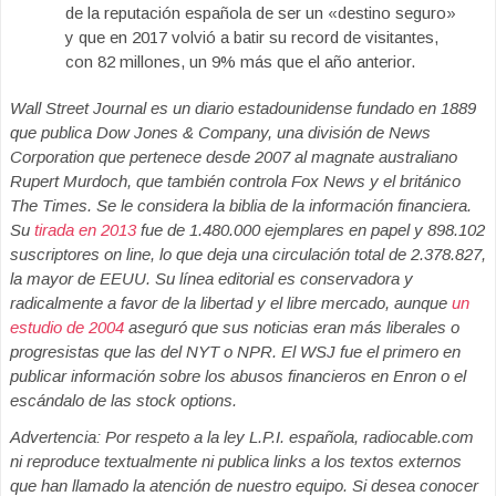
de la reputación española de ser un «destino seguro»
y que en 2017 volvió a batir su record de visitantes,
con 82 millones, un 9% más que el año anterior.
Wall Street Journal es un diario estadounidense fundado en 1889
que publica Dow Jones & Company, una división de News
Corporation que pertenece desde 2007 al magnate australiano
Rupert Murdoch, que también controla Fox News y el británico
The Times. Se le considera la biblia de la información financiera.
Su
tirada en 2013
fue de 1.480.000 ejemplares en papel y 898.102
suscriptores on line, lo que deja una circulación total de 2.378.827,
la mayor de EEUU. Su línea editorial es conservadora y
radicalmente a favor de la libertad y el libre mercado, aunque
un
estudio de 2004
aseguró que sus noticias eran más liberales o
progresistas que las del NYT o NPR. El WSJ fue el primero en
publicar información sobre los abusos financieros en Enron o el
escándalo de las stock options.
Advertencia: Por respeto a la ley L.P.I. española, radiocable.com
ni reproduce textualmente ni publica links a los textos externos
que han llamado la atención de nuestro equipo. Si desea conocer