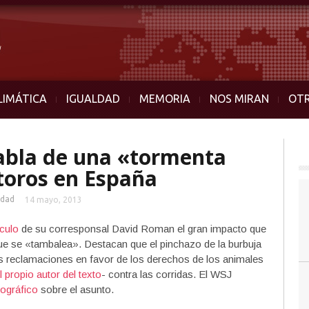
LIMÁTICA
IGUALDAD
MEMORIA
NOS MIRAN
OT
habla de una «tormenta
 toros en España
idad
14 mayo, 2013
culo
de su corresponsal David Roman el gran impacto que
a que se «tambalea». Destacan que el pinchazo de la burbuja
 las reclamaciones en favor de los derechos de los animales
 propio autor del texto
- contra las corridas. El WSJ
tográfico
sobre el asunto.