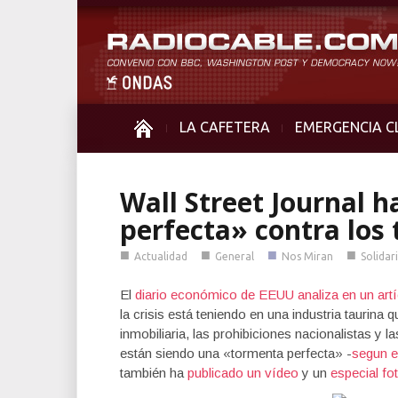
LA CAFETERA
EMERGENCIA C
Wall Street Journal 
perfecta» contra los
■
■
■
■
Actualidad
General
Nos Miran
Solidar
El
diario económico de EEUU analiza en un artí
la crisis está teniendo en una industria taurin
inmobiliaria, las prohibiciones nacionalistas y
están siendo una «tormenta perfecta» -
segun el
también ha
publicado un vídeo
y un
especial fo