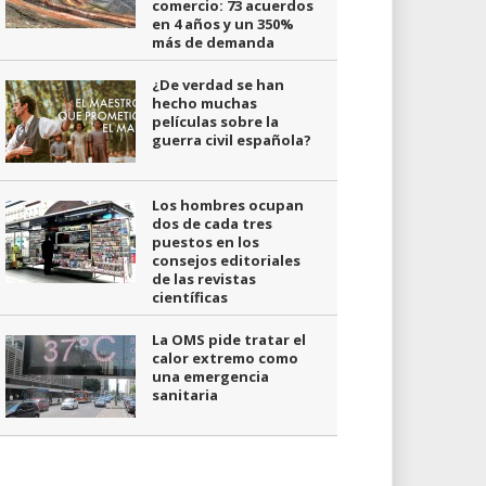
comercio: 73 acuerdos
en 4 años y un 350%
más de demanda
¿De verdad se han
hecho muchas
películas sobre la
guerra civil española?
Los hombres ocupan
dos de cada tres
puestos en los
consejos editoriales
de las revistas
científicas
La OMS pide tratar el
calor extremo como
una emergencia
sanitaria