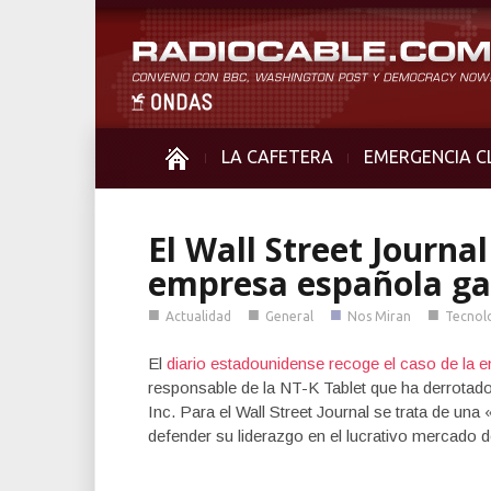
LA CAFETERA
EMERGENCIA C
El Wall Street Journ
empresa española g
■
■
■
■
Actualidad
General
Nos Miran
Tecnol
El
diario estadounidense recoge el caso de la
responsable de la NT-K Tablet que ha derrotado
Inc. Para el Wall Street Journal se trata de una
defender su liderazgo en el lucrativo mercado d