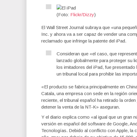
(Foto:
Flickr/Dizzy
)
El Wall Street Journal subraya que «una peque
Inc. y ahora va a ser capaz de vender una comp
reclamado que infringe la patente del iPad.
Consideran que «el caso, que represent
lanzado globalmente para proteger su li
los imitadores del iPad, fue presentado
un tribunal local para prohibir las impo
«El producto se fabrica principalmente en Chi
Catala, una empresa con sede en la región orien
reciente, el tribunal español ha retirado la ord
detener la venta de la NT-K» aseguran.
Y el diario explica como «al igual que un gran 
versión en español del software de Google, An
Tecnologías. Debido al conflicto con Apple, la