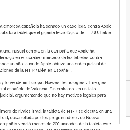
ña empresa española ha ganado un caso legal contra Apple
utadora tablet que el gigante tecnológico de EE.UU. había
a una inusual derrota en la campaña que Apple ha
derazgo en el lucrativo mercado de las tabletas contra
 hace un año, cuando Apple obtuvo una orden judicial de
rtaciones de la NT-K tablet en España».
na y lo vende en Europa, Nuevas Tecnologías y Energías
tal española de Valencia. Sin embargo, en un fallo
en judicial, argumentando que no hay motivos legales para
número de rivales iPad, la tableta de NT-K se ejecuta en una
droid, desarrollada por los programadores de Nuevas
 compañía vendió menos de 200 unidades de la tableta este