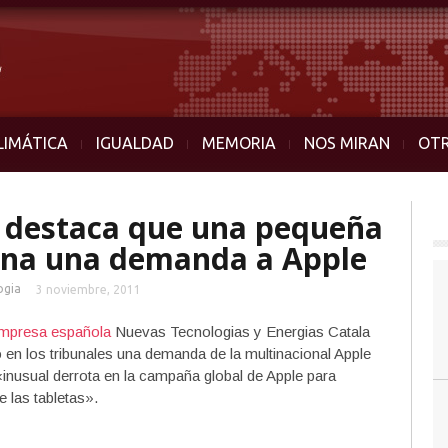
LIMÁTICA
IGUALDAD
MEMORIA
NOS MIRAN
OT
al destaca que una pequeña
ana una demanda a Apple
ogia
3 noviembre, 2011
 empresa española
Nuevas Tecnologias y Energias Catala
 en los tribunales una demanda de la multinacional Apple
 «inusual derrota en la campaña global de Apple para
e las tabletas».