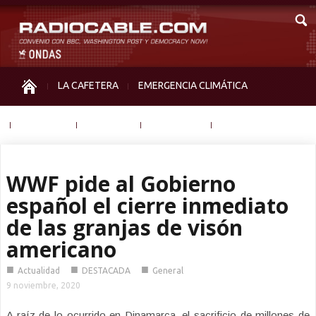
LA CAFETERA
EMERGENCIA CLIMÁTICA
IGUALDAD
MEMORIA
NOS MIRAN
OTRAS
WWF pide al Gobierno
español el cierre inmediato
de las granjas de visón
americano
■
■
■
Actualidad
DESTACADA
General
9 noviembre, 2020
A raíz de lo ocurrido en Dinamarca, el sacrificio de millones de