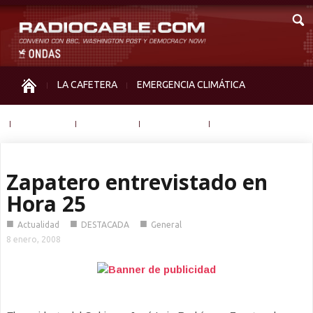
LA CAFETERA
EMERGENCIA CLIMÁTICA
IGUALDAD
MEMORIA
NOS MIRAN
OTRAS
Zapatero entrevistado en
Hora 25
■
■
■
Actualidad
DESTACADA
General
8 enero, 2008