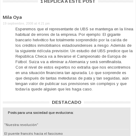
1 REPLICA A ESTE POST
Mila Oya
19 septiembre, 2008 at 4:21 pm
Esperemos que el representante de UBS se mantenga en la línea
habitual de errores de la empresa. Por ejemplo: El gigante
bancario helvético fue totalmente sorprendido por la caída de
los créditos inmobiliarios estadounidenses a riesgo. Además de
la siguiente ridícula previsión: Un estudio del UBS predice que la
República Checa va a llevarse el Campeonato de Europa de
Fútbol. Suiza va a eliminar a Alemania y será semifinalista.
Con el nivel de estos expertos no extraña que nos encontremos
en una situación financiera tan apurada. Lo que sorprende es
que después de tantas meteduras de pata y tan seguidas, aún
tengan valor de publicar sus previsiones sin complejos y que
todavía quede alguien que les haga caso.
DESTACADO
Posts para una sociedad que evoluciona:
"Nuestra revolución"
El puente francés hacia el fascismo