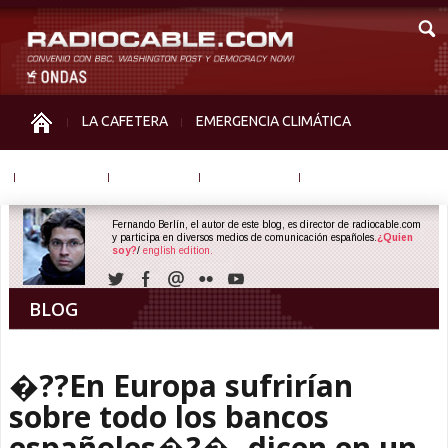
LA CAFETERA
EMERGENCIA CLIMÁTICA
IGUALDAD
MEMORIA
NOS MIRAN
OTRAS
Fernando Berlín, el autor de este blog, es director de radiocable.com
y participa en diversos medios de comunicación españoles.
¿Quien
soy?
/
english edition.
BLOG
�??En Europa sufrirían
sobre todo los bancos
españoles�?�, dicen en un