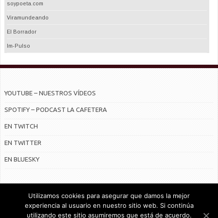
soypoeta.com
Viramundeando
El Borrador
Im-Pulso
YOUTUBE – NUESTROS VÍDEOS
SPOTIFY – PODCAST LA CAFETERA
EN TWITCH
EN TWITTER
EN BLUESKY
Utilizamos cookies para asegurar que damos la mejor
experiencia al usuario en nuestro sitio web. Si continúa
utilizando este sitio asumiremos que está de acuerdo.
© Radiocable en Internet S.L.