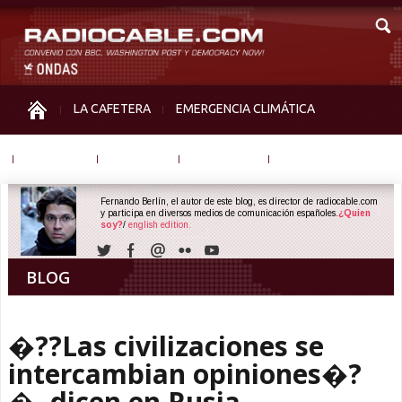
LA CAFETERA
EMERGENCIA CLIMÁTICA
IGUALDAD
MEMORIA
NOS MIRAN
OTRAS
Fernando Berlín, el autor de este blog, es director de radiocable.com
y participa en diversos medios de comunicación españoles.
¿Quien
soy?
/
english edition.
BLOG
�??Las civilizaciones se
intercambian opiniones�?
�, dicen en Rusia