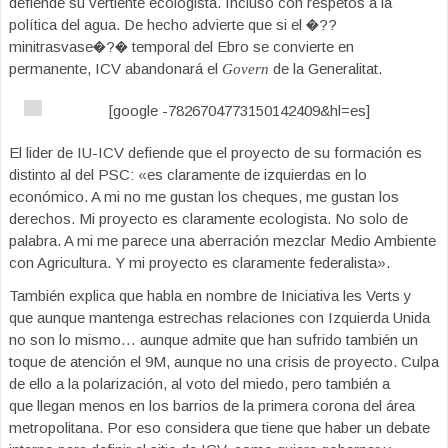
defiende su vertiente ecologista. Incluso con respetos a la
política del agua. De hecho advierte que si el �??
minitrasvase�?� temporal del Ebro se convierte en
permanente, ICV abandonará el
de la Generalitat.
Govern
[google -7826704773150142409&hl=es]
El lider de IU-ICV defiende que el proyecto de su formación es
distinto al del PSC: «es claramente de izquierdas en lo
económico. A mi no me gustan los cheques, me gustan los
derechos. Mi proyecto es claramente ecologista. No solo de
palabra. A mi me parece una aberración mezclar Medio Ambiente
con Agricultura. Y mi proyecto es claramente federalista».
También explica que habla en nombre de Iniciativa les Verts y
que aunque mantenga estrechas relaciones con Izquierda Unida
no son lo mismo… aunque admite que han sufrido también un
toque de atención el 9M, aunque no una crisis de proyecto. Culpa
de ello a la polarización, al voto del miedo, pero también a
que llegan menos en los barrios de la primera corona del área
metropolitana. Por eso considera que tiene que haber un debate