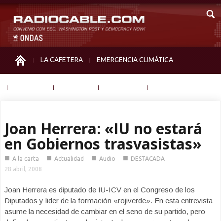
LA CAFETERA
EMERGENCIA CLIMÁTICA
IGUALDAD
MEMORIA
NOS MIRAN
OTRAS
Joan Herrera: «IU no estará
en Gobiernos trasvasistas»
■
■
■
■
A la carta
Actualidad
Audio
DESTACADA
28 abril, 2008
Joan Herrera es diputado de IU-ICV en el Congreso de los
Diputados y lider de la formación «rojiverde». En esta entrevista
asume la necesidad de cambiar en el seno de su partido, pero