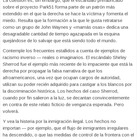
La cuestión es, sin embargo, que el escándalo prefabricado
sobre el proyecto Park51 forma parte de un patrón más
extendido en el que la derecha se hace la víctima y fomenta el
miedo. Resulta que la formación a la que le gusta retratarse
como un grupo de John Waynes y «mamás osas» dedica una
desagradable cantidad de tiempo agazapada en la esquina
quejándose de lo salvaje que está siendo todo el mundo.
Contemple los frecuentes estallidos a cuenta de ejemplos de
racismo inverso — reales o imaginarios. El escándalo Shirley
Sherrod fue el ejemplo más reciente de lo impaciente que está la
derecha por propagar la falsa narrativa de que los
afroamericanos, una vez que ocupan cargos de autoridad,
utilizan su poder recién adquirido para castigar a los blancos por
la discriminación histórica. Los hechos del caso Sherrod,
cuando por fin salieron a la luz, se decantan convincentemente
en contra de este relato ficticio de venganza esperada. Pero
volverá.
Y vea la histeria por la inmigración ilegal. Los hechos no
importan — por ejemplo, que el flujo de inmigrantes irregulares
ha descendido, o que las medidas de control de la frontera con el