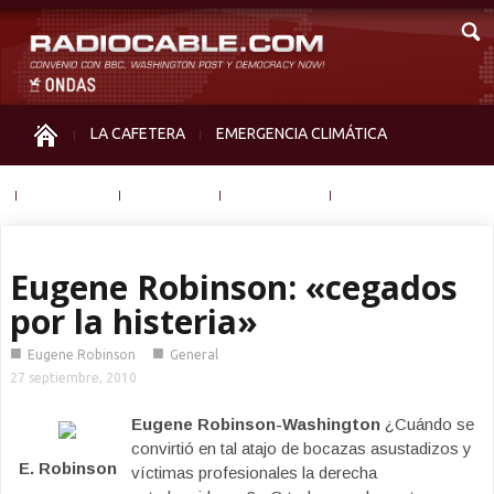
LA CAFETERA
EMERGENCIA CLIMÁTICA
IGUALDAD
MEMORIA
NOS MIRAN
OTRAS
Eugene Robinson: «cegados
por la histeria»
■
■
Eugene Robinson
General
27 septiembre, 2010
Eugene Robinson-Washington
¿Cuándo se
convirtió en tal atajo de bocazas asustadizos y
E. Robinson
víctimas profesionales la derecha