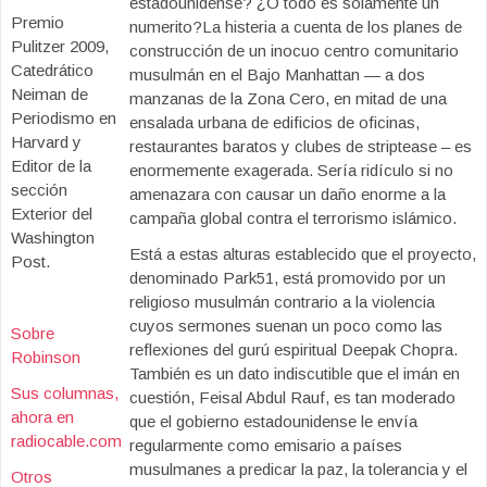
estadounidense? ¿O todo es solamente un
Premio
numerito?La histeria a cuenta de los planes de
Pulitzer 2009,
construcción de un inocuo centro comunitario
Catedrático
musulmán en el Bajo Manhattan — a dos
Neiman de
manzanas de la Zona Cero, en mitad de una
Periodismo en
ensalada urbana de edificios de oficinas,
Harvard y
restaurantes baratos y clubes de striptease – es
Editor de la
enormemente exagerada. Sería ridículo si no
sección
amenazara con causar un daño enorme a la
Exterior del
campaña global contra el terrorismo islámico.
Washington
Está a estas alturas establecido que el proyecto,
Post.
denominado Park51, está promovido por un
religioso musulmán contrario a la violencia
cuyos sermones suenan un poco como las
Sobre
reflexiones del gurú espiritual Deepak Chopra.
Robinson
También es un dato indiscutible que el imán en
Sus columnas,
cuestión, Feisal Abdul Rauf, es tan moderado
ahora en
que el gobierno estadounidense le envía
radiocable.com
regularmente como emisario a países
musulmanes a predicar la paz, la tolerancia y el
Otros