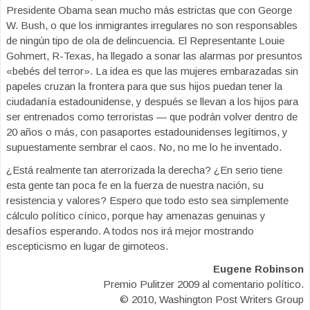
Presidente Obama sean mucho más estrictas que con George
W. Bush, o que los inmigrantes irregulares no son responsables
de ningún tipo de ola de delincuencia. El Representante Louie
Gohmert, R-Texas, ha llegado a sonar las alarmas por presuntos
«bebés del terror». La idea es que las mujeres embarazadas sin
papeles cruzan la frontera para que sus hijos puedan tener la
ciudadanía estadounidense, y después se llevan a los hijos para
ser entrenados como terroristas — que podrán volver dentro de
20 años o más, con pasaportes estadounidenses legítimos, y
supuestamente sembrar el caos. No, no me lo he inventado.
¿Está realmente tan aterrorizada la derecha? ¿En serio tiene
esta gente tan poca fe en la fuerza de nuestra nación, su
resistencia y valores? Espero que todo esto sea simplemente
cálculo político cínico, porque hay amenazas genuinas y
desafíos esperando. A todos nos irá mejor mostrando
escepticismo en lugar de gimoteos.
Eugene Robinson
Premio Pulitzer 2009 al comentario político.
© 2010, Washington Post Writers Group