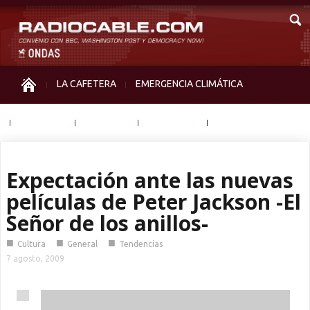
LA CAFETERA
EMERGENCIA CLIMÁTICA
IGUALDAD
MEMORIA
NOS MIRAN
OTRAS
Expectación ante las nuevas
películas de Peter Jackson -El
Señor de los anillos-
■
■
■
Cultura
General
Tendencias
7 agosto, 2009