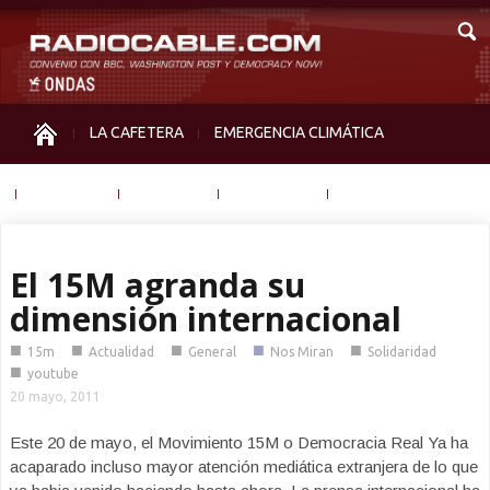
LA CAFETERA
EMERGENCIA CLIMÁTICA
IGUALDAD
MEMORIA
NOS MIRAN
OTRAS
El 15M agranda su
dimensión internacional
■
■
■
■
■
15m
Actualidad
General
Nos Miran
Solidaridad
■
youtube
20 mayo, 2011
Este 20 de mayo, el Movimiento 15M o Democracia Real Ya ha
acaparado incluso mayor atención mediática extranjera de lo que