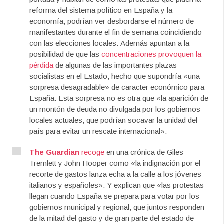
reforma
del sistema
político
en España
y la
economía
,
podrían ver desbordarse e
l
número
de
manifestantes
durante
el fin de semana
coincidiendo
con
las elecciones
locales
.
Además apuntan a la
posibilidad de que las
concentraciones provoquen la
pérdida
de algunas de las importantes plazas
socialistas en el Estado, hecho que supondría «una
sorpresa desagradable» de caracter económico para
España. Esta sorpresa no es otra que «la aparición de
un montón de deuda no divulgada por los gobiernos
locales actuales, que podrían socavar la unidad del
país para evitar un rescate internacional».
The Guardian
recoge
en una crónica de Giles
Tremlett y John Hooper como «la indignación por el
recorte de gastos lanza echa a la calle a los jóvenes
italianos y españoles». Y explican que «las protestas
llegan cuando España se prepara para votar por los
gobiernos municipal y regional, que juntos responden
de la mitad del gasto y de gran parte del estado de