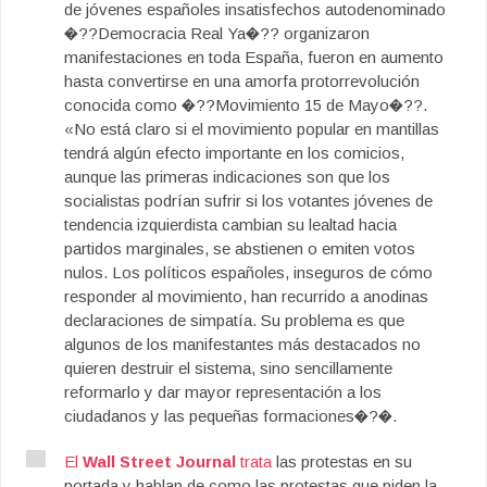
de jóvenes españoles insatisfechos autodenominado
�??Democracia Real Ya�?? organizaron
manifestaciones en toda España, fueron en aumento
hasta convertirse en una amorfa protorrevolución
conocida como �??Movimiento 15 de Mayo�??.
«No está claro si el movimiento popular en mantillas
tendrá algún efecto importante en los comicios,
aunque las primeras indicaciones son que los
socialistas podrían sufrir si los votantes jóvenes de
tendencia izquierdista cambian su lealtad hacia
partidos marginales, se abstienen o emiten votos
nulos. Los políticos españoles, inseguros de cómo
responder al movimiento, han recurrido a anodinas
declaraciones de simpatía. Su problema es que
algunos de los manifestantes más destacados no
quieren destruir el sistema, sino sencillamente
reformarlo y dar mayor representación a los
ciudadanos y las pequeñas formaciones�?�.
El
Wall Street Journal
trata
las protestas en su
portada y hablan de
como las protestas que piden
la