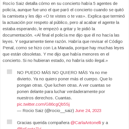
Rocío Saiz detalla cómo en su concierto había 5 agentes de
policía, aunque fue uno el que paró el concierto cuando se quitó
la camiseta y les dijo «O te vistes o te vas». Explica que terminó
la actuación por respeto al público, pero al acabar el agente la
estaba esperando, le empezó a gritar y le pidió la
documentación. «Al final el policía me dijo que él no hacía las
leyes. Y seguramente tiene razón. Habría que revisar el Código
Penal, como se hizo con La Manada, porque hay muchas leyes
que están obsoletas. Y me dijo que había menores en el
concierto. Si no hubieran estado, no habría sido ilegal.»
NO PUEDO MÁS NO QUIERO MÁS Ya no me
divierto. Ya no quiero poner más el cuerpo. Que lo
pongan otras. Que luchen otras. A ver cuantas se
ponen delante para luchar verdaderamente por
nuestros derechos. Cuantas.
pic.twitter.com/G86cgQb5Sj
— Rocio Saiz (@rocio__saiz)
June 24, 2023
Gracias querida compañera
@CarlaAntonelli
y a
@laSextaTV