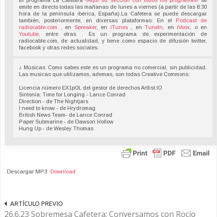
El programa La Cafetera -
Aquí su sección con todos los programas
- se
emite en directo todas las mañanas de lunes a viernes (a partir de las 8:30
hora de la península ibérica, España).La Cafetera se puede descargar
también, posteriormente, en diversas plataformas: En el
Podcast de
radiocable.com
, en
Spreaker
, en
iTunes
, en
TuneIn
, en
iVoox
, o en
Youtube,
entre otras . Es un programa de experimentación de
radiocable.com, de actualidad, y tiene como espacio de difusión twitter,
facebook y otras redes sociales.
♪ Músicas: Como sabes este es un programa no comercial, sin publicidad.
Las musicas que utilizamos, ademas, son todas Creative Commons:
Licencia número EX1pOL del gestor de derechos Artlist.IO
Sintonía: Time for Longing - Lance Conrad
Direction - de The Nightjars
I need to know - de Hrydromag
British News Team- de Lance Conrad
Paper Submarine - de Dawson Hollow
Hung Up - de Wesley Thomas
Descargar MP3
Download
ARTÍCULO PREVIO
26.6.23 Sobremesa Cafetera: Conversamos con Rocío