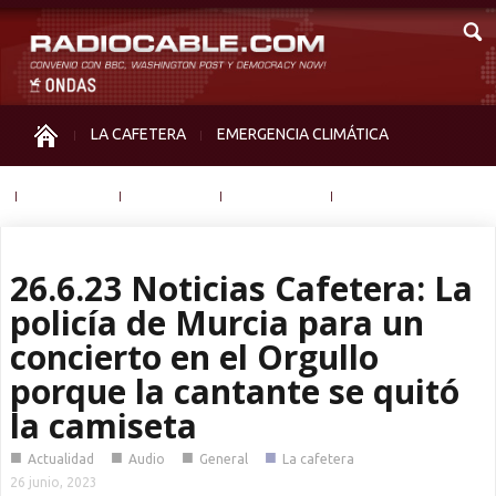
LA CAFETERA
EMERGENCIA CLIMÁTICA
IGUALDAD
MEMORIA
NOS MIRAN
OTRAS
26.6.23 Noticias Cafetera: La
policía de Murcia para un
concierto en el Orgullo
porque la cantante se quitó
la camiseta
■
■
■
■
Actualidad
Audio
General
La cafetera
26 junio, 2023