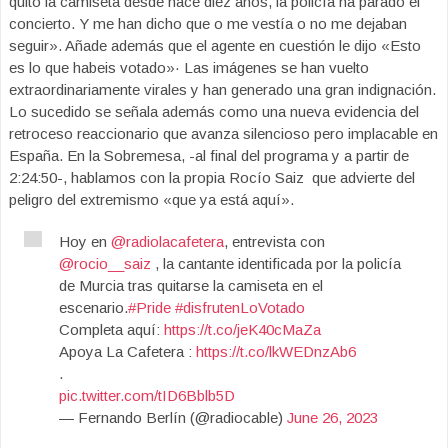
quitó la camiseta desde hace diez años, la policía ha parado el
concierto. Y me han dicho que o me vestía o no me dejaban
seguir». Añade además que el agente en cuestión le dijo «Esto
es lo que habeis votado»· Las imágenes se han vuelto
extraordinariamente virales y han generado una gran indignación.
Lo sucedido se señala además como una nueva evidencia del
retroceso reaccionario que avanza silencioso pero implacable en
España. En la Sobremesa, -al final del programa y a partir de
2:24:50-, hablamos con la propia Rocío Saiz que advierte del
peligro del extremismo «que ya está aquí».
Hoy en
@radiolacafetera
, entrevista con
@rocio__saiz
, la cantante identificada por la policía
de Murcia tras quitarse la camiseta en el
escenario.
#Pride
#disfrutenLoVotado
Completa aquí:
https://t.co/jeK40cMaZa
Apoya La Cafetera :
https://t.co/lkWEDnzAb6
.
pic.twitter.com/tID6Bblb5D
— Fernando Berlín (@radiocable)
June 26, 2023