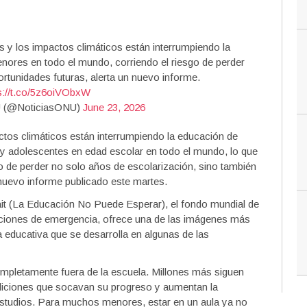
s y los impactos climáticos están interrumpiendo la
nores en todo el mundo, corriendo el riesgo de perder
rtunidades futuras, alerta un nuevo informe.
s://t.co/5z6oiVObxW
U (@NoticiasONU)
June 23, 2026
ctos climáticos están interrumpiendo la educación de
y adolescentes en edad escolar en todo el mundo, lo que
o de perder no solo años de escolarización, sino también
nuevo informe publicado este martes.
it (La Educación No Puede Esperar), el fondo mundial de
aciones de emergencia, ofrece una de las imágenes más
a educativa que se desarrolla en algunas de las
ompletamente fuera de la escuela. Millones más siguen
diciones que socavan su progreso y aumentan la
estudios. Para muchos menores, estar en un aula ya no