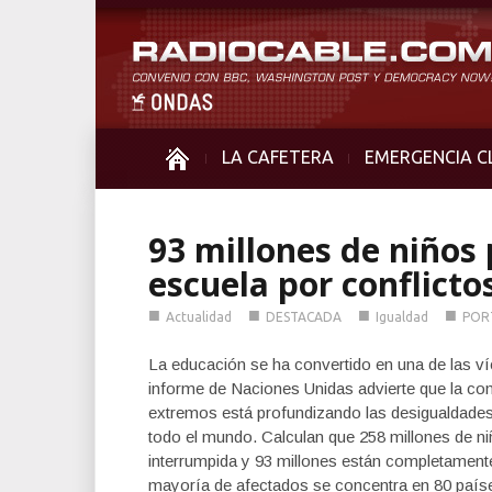
LA CAFETERA
EMERGENCIA C
93 millones de niños
escuela por conflictos
■
■
■
■
Actualidad
DESTACADA
Igualdad
POR
La educación se ha convertido en una de las ví
informe de Naciones Unidas advierte que la co
extremos está profundizando las desigualdades
todo el mundo. Calculan que 258 millones de ni
interrumpida y 93 millones están completamente 
mayoría de afectados se concentra en 80 país