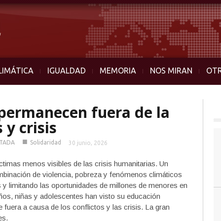
LIMÁTICA
IGUALDAD
MEMORIA
NOS MIRAN
OT
 permanecen fuera de la
 y crisis
■
TADA
Solidaridad
30 junio, 2026
ctimas menos visibles de las crisis humanitarias. Un
mbinación de violencia, pobreza y fenómenos climáticos
 y limitando las oportunidades de millones de menores en
ños, niñas y adolescentes han visto su educación
fuera a causa de los conflictos y las crisis. La gran
es.