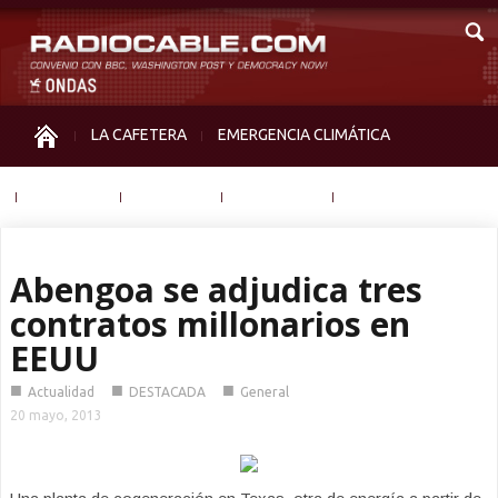
LA CAFETERA
EMERGENCIA CLIMÁTICA
IGUALDAD
MEMORIA
NOS MIRAN
OTRAS
Abengoa se adjudica tres
contratos millonarios en
EEUU
■
■
■
Actualidad
DESTACADA
General
20 mayo, 2013