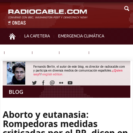
LA CAFETERA
EMERGENCIA CLIMÁTICA
IGUALDAD
MEMORIA
NOS MIRAN
OTRAS
Fernando Berlín, el autor de este blog, es director de radiocable.com
y participa en diversos medios de comunicación españoles.
¿Quien
soy?
/
english edition.
BLOG
Aborto y eutanasia:
Rompedoras medidas
criticadas por el PP, dicen en