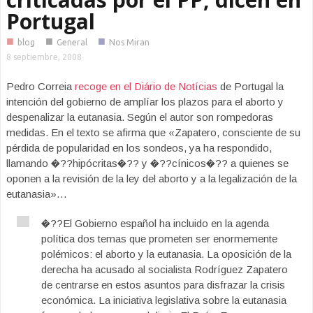
Portugal
■
■
■
blog
General
Nos Miran
8 septiembre, 2008
Pedro Correia
recoge en el Diário de Notícias
de Portugal la
intención del gobierno de amplíar los plazos para el aborto y
despenalizar la eutanasia. Según el autor son rompedoras
medidas. En el texto se afirma que «Zapatero, consciente de su
pérdida de popularidad en los sondeos, ya ha respondido,
llamando �??hipócritas�?? y �??cínicos�?? a quienes se
oponen a la revisión de la ley del aborto y a la legalización de la
eutanasia»…
�??El Gobierno español ha incluido en la agenda
política dos temas que prometen ser enormemente
polémicos: el aborto y la eutanasia. La oposición de la
derecha ha acusado al socialista Rodríguez Zapatero
de centrarse en estos asuntos para disfrazar la crisis
económica. La iniciativa legislativa sobre la eutanasia