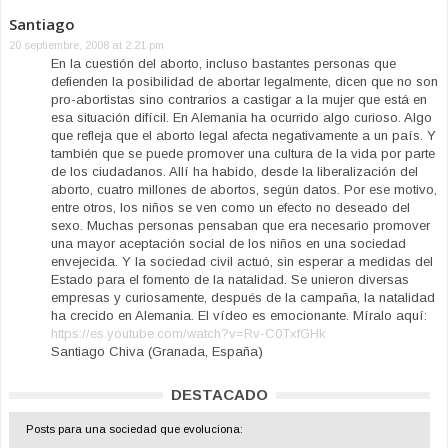
Santiago
20 septiembre, 2008 at 2:21 pm
En la cuestión del aborto, incluso bastantes personas que
defienden la posibilidad de abortar legalmente, dicen que no son
pro-abortistas sino contrarios a castigar a la mujer que está en
esa situación difícil. En Alemania ha ocurrido algo curioso. Algo
que refleja que el aborto legal afecta negativamente a un país. Y
también que se puede promover una cultura de la vida por parte
de los ciudadanos. Allí ha habido, desde la liberalización del
aborto, cuatro millones de abortos, según datos. Por ese motivo,
entre otros, los niños se ven como un efecto no deseado del
sexo. Muchas personas pensaban que era necesario promover
una mayor aceptación social de los niños en una sociedad
envejecida. Y la sociedad civil actuó, sin esperar a medidas del
Estado para el fomento de la natalidad. Se unieron diversas
empresas y curiosamente, después de la campaña, la natalidad
ha crecido en Alemania. El vídeo es emocionante. Míralo aquí:
https://es.youtube.com/watch?v=Rv-C0TxfGHk
Santiago Chiva (Granada, España)
DESTACADO
Posts para una sociedad que evoluciona: