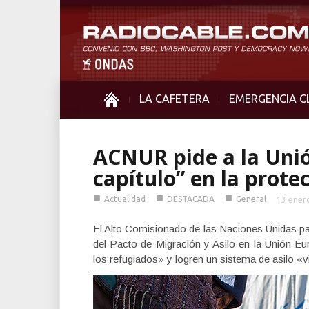
LA CAFETERA
EMERGENCIA C
ACNUR pide a la Uni
capítulo” en la prote
■
■
■
Actualidad
DESTACADA
General
13 ener
El Alto Comisionado de las Naciones Unidas p
del Pacto de Migración y Asilo en la Unión E
los refugiados» y logren un sistema de asilo «v