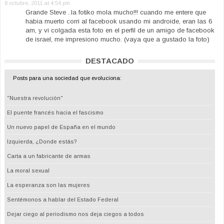
8 octubre, 2011 at 4:54 pm
Grande Steve ..la fotiko mola mucho!!! cuando me entere que
habia muerto corri al facebook usando mi androide, eran las 6
am, y vi colgada esta foto en el perfil de un amigo de facebook
de israel, me impresiono mucho. (vaya que a gustado la foto)
DESTACADO
Posts para una sociedad que evoluciona:
"Nuestra revolución"
El puente francés hacia el fascismo
Un nuevo papel de España en el mundo
Izquierda, ¿Donde estás?
Carta a un fabricante de armas
La moral sexual
La esperanza son las mujeres
Sentémonos a hablar del Estado Federal
Dejar ciego al periodismo nos deja ciegos a todos