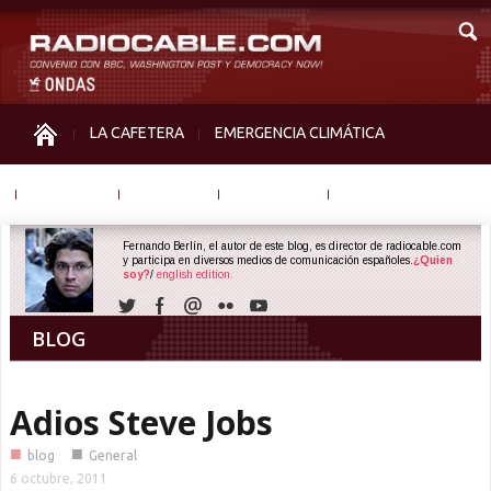
LA CAFETERA
EMERGENCIA CLIMÁTICA
IGUALDAD
MEMORIA
NOS MIRAN
OTRAS
Fernando Berlín, el autor de este blog, es director de radiocable.com
y participa en diversos medios de comunicación españoles.
¿Quien
soy?
/
english edition.
BLOG
Adios Steve Jobs
■
■
blog
General
6 octubre, 2011