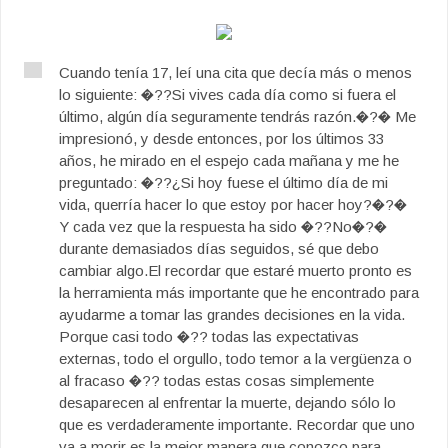
Cuando tenía 17, leí una cita que decía más o menos
lo siguiente: �??Si vives cada día como si fuera el
último, algún día seguramente tendrás razón.�?� Me
impresionó, y desde entonces, por los últimos 33
años, he mirado en el espejo cada mañana y me he
preguntado: �??¿Si hoy fuese el último día de mi
vida, querría hacer lo que estoy por hacer hoy?�?�
Y cada vez que la respuesta ha sido �??No�?�
durante demasiados días seguidos, sé que debo
cambiar algo.El recordar que estaré muerto pronto es
la herramienta más importante que he encontrado para
ayudarme a tomar las grandes decisiones en la vida.
Porque casi todo �?? todas las expectativas
externas, todo el orgullo, todo temor a la vergüenza o
al fracaso �?? todas estas cosas simplemente
desaparecen al enfrentar la muerte, dejando sólo lo
que es verdaderamente importante. Recordar que uno
va a morir es la mejor manera que conozco para