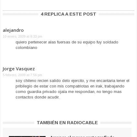
4 REPLICA A ESTE POST
alejandro
10 enero, 2009 at 8:33 pm
quiero pertenecer alas fuersas de su equipo fuy soldado
colombiano
Jorge Vasquez
5 febrero, 2009 at 7:56 pm
soy chileno recien salido delo ejercito, y me encantaria tener el
pribilegio de estar con mis compatriotas en irak, trabajando
como guardia privado ojala me respondan, no tengo mas
contactos donde acudir.
TAMBIÉN EN RADIOCABLE