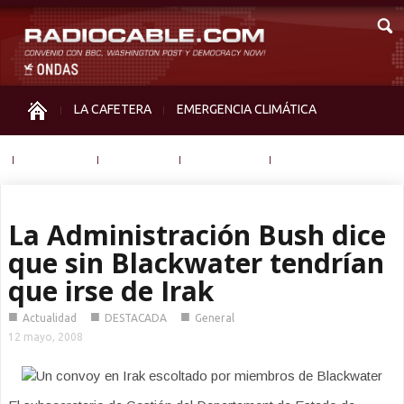
LA CAFETERA
EMERGENCIA CLIMÁTICA
IGUALDAD
MEMORIA
NOS MIRAN
OTRAS
La Administración Bush dice
que sin Blackwater tendrían
que irse de Irak
■
■
■
Actualidad
DESTACADA
General
12 mayo, 2008