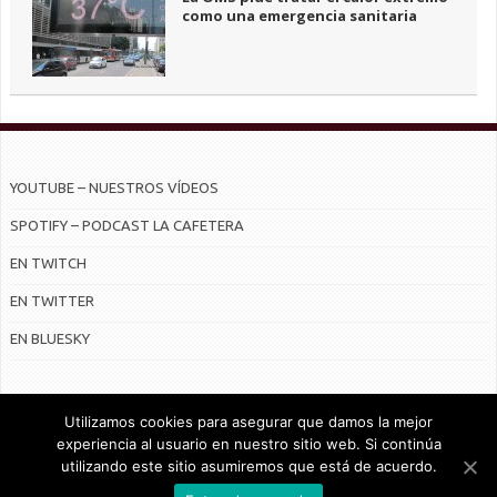
como una emergencia sanitaria
YOUTUBE – NUESTROS VÍDEOS
SPOTIFY – PODCAST LA CAFETERA
EN TWITCH
EN TWITTER
EN BLUESKY
Utilizamos cookies para asegurar que damos la mejor
experiencia al usuario en nuestro sitio web. Si continúa
utilizando este sitio asumiremos que está de acuerdo.
© Radiocable en Internet S.L.