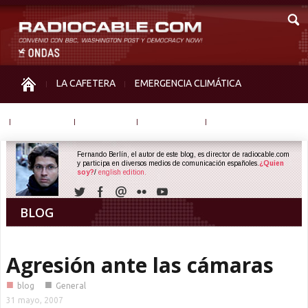
LA CAFETERA
EMERGENCIA CLIMÁTICA
IGUALDAD
MEMORIA
NOS MIRAN
OTRAS
Fernando Berlín, el autor de este blog, es director de radiocable.com
y participa en diversos medios de comunicación españoles.
¿Quien
soy?
/
english edition.
BLOG
Agresión ante las cámaras
■
■
blog
General
31 mayo, 2007