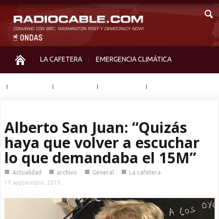
LA CAFETERA
EMERGENCIA CLIMÁTICA
IGUALDAD
MEMORIA
NOS MIRAN
OTRAS
Alberto San Juan: “Quizás
haya que volver a escuchar
lo que demandaba el 15M”
■
■
■
■
Actualidad
archivo
General
La cafetera
17 septiembre, 2019