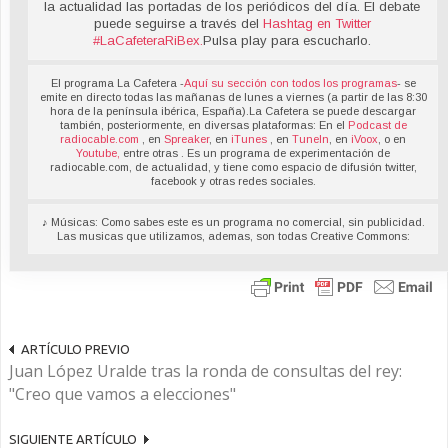
la actualidad las portadas de los periódicos del día. El debate
puede seguirse a través del
Hashtag en Twitter
#LaCafeteraRiBex
.
Pulsa play para escucharlo.
El programa La Cafetera -
Aquí su sección con todos los programas
- se
emite en directo todas las mañanas de lunes a viernes (a partir de las 8:30
hora de la península ibérica, España).La Cafetera se puede descargar
también, posteriormente, en diversas plataformas: En el
Podcast de
radiocable.com
, en
Spreaker
, en
iTunes
, en
TuneIn
, en
iVoox
, o en
Youtube,
entre otras . Es un programa de experimentación de
radiocable.com, de actualidad, y tiene como espacio de difusión twitter,
facebook y otras redes sociales.
♪ Músicas: Como sabes este es un programa no comercial, sin publicidad.
Las musicas que utilizamos, ademas, son todas Creative Commons:
ARTÍCULO PREVIO
Juan López Uralde tras la ronda de consultas del rey:
"Creo que vamos a elecciones"
SIGUIENTE ARTÍCULO