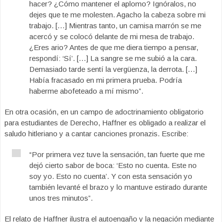
hacer? ¿Cómo mantener el aplomo? Ignóralos, no
dejes que te me molesten. Agacho la cabeza sobre mi
trabajo. […] Mientras tanto, un camisa marrón se me
acercó y se colocó delante de mi mesa de trabajo.
¿Eres ario? Antes de que me diera tiempo a pensar,
respondí: ‘Sí’. […] La sangre se me subió a la cara.
Demasiado tarde sentí la vergüenza, la derrota. […]
Había fracasado en mi primera prueba. Podría
haberme abofeteado a mí mismo”.
En otra ocasión, en un campo de adoctrinamiento obligatorio
para estudiantes de Derecho, Haffner es obligado a realizar el
saludo hitleriano y a cantar canciones pronazis. Escribe:
“Por primera vez tuve la sensación, tan fuerte que me
dejó cierto sabor de boca: ‘Esto no cuenta. Este no
soy yo. Esto no cuenta’. Y con esta sensación yo
también levanté el brazo y lo mantuve estirado durante
unos tres minutos”.
El relato de Haffner ilustra el autoengaño y la negación mediante