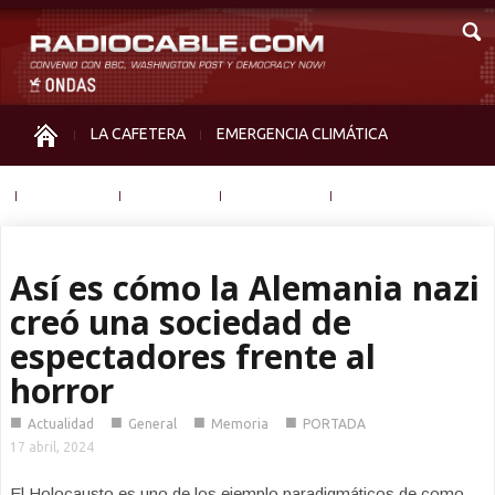
LA CAFETERA
EMERGENCIA CLIMÁTICA
IGUALDAD
MEMORIA
NOS MIRAN
OTRAS
Así es cómo la Alemania nazi
creó una sociedad de
espectadores frente al
horror
■
■
■
■
Actualidad
General
Memoria
PORTADA
17 abril, 2024
El Holocausto es uno de los ejemplo paradigmáticos de como