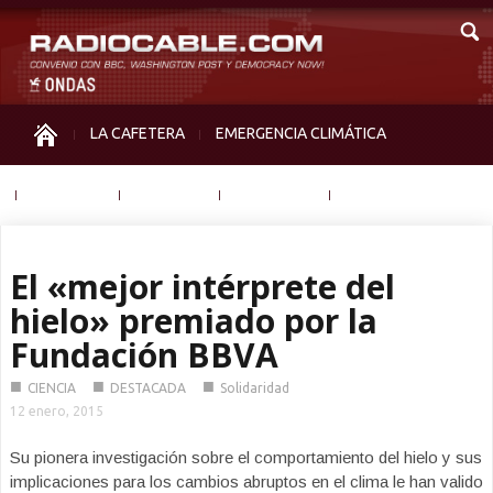
LA CAFETERA
EMERGENCIA CLIMÁTICA
IGUALDAD
MEMORIA
NOS MIRAN
OTRAS
El «mejor intérprete del
hielo» premiado por la
Fundación BBVA
■
■
■
CIENCIA
DESTACADA
Solidaridad
12 enero, 2015
Su pionera investigación sobre el comportamiento del hielo y sus
implicaciones para los cambios abruptos en el clima le han valido