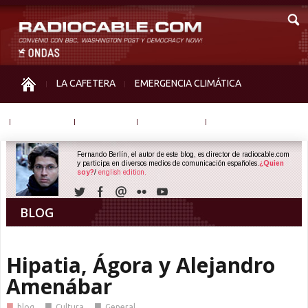
LA CAFETERA
EMERGENCIA CLIMÁTICA
IGUALDAD
MEMORIA
NOS MIRAN
OTRAS
Fernando Berlín, el autor de este blog, es director de radiocable.com
y participa en diversos medios de comunicación españoles.
¿Quien
soy?
/
english edition.
BLOG
Hipatia, Ágora y Alejandro
Amenábar
■
■
■
blog
Cultura
General