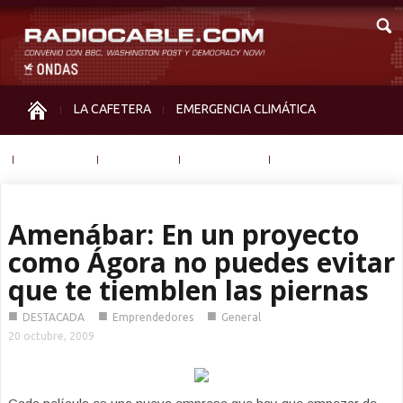
LA CAFETERA
EMERGENCIA CLIMÁTICA
IGUALDAD
MEMORIA
NOS MIRAN
OTRAS
Amenábar: En un proyecto
como Ágora no puedes evitar
que te tiemblen las piernas
■
■
■
DESTACADA
Emprendedores
General
20 octubre, 2009