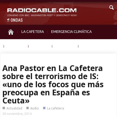
LA CAFETERA
EMERGENCIA CLIMÁTICA
IGUALDAD
MEMORIA
NOS MIRAN
OTRAS
Ana Pastor en La Cafetera
sobre el terrorismo de IS:
«uno de los focos que más
preocupa en España es
Ceuta»
■
■
■
Actualidad
Audio
La cafetera
28 noviembre, 2014