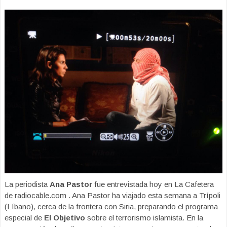
La periodista
Ana Pastor
fue entrevistada hoy en La Cafetera
de radiocable.com . Ana Pastor ha viajado esta semana a Trípoli
(Líbano), cerca de la frontera con Siria, preparando el programa
especial de
El Objetivo
sobre el terrorismo islamista. En la