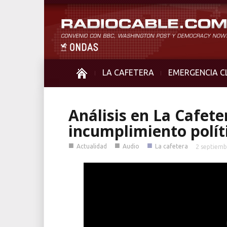
LA CAFETERA
EMERGENCIA C
Análisis en La Cafeter
incumplimiento polít
■
■
■
Actualidad
Audio
La cafetera
2 septiemb