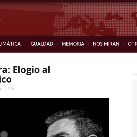
LIMÁTICA
IGUALDAD
MEMORIA
NOS MIRAN
OT
a: Elogio al
ico
re, 2016