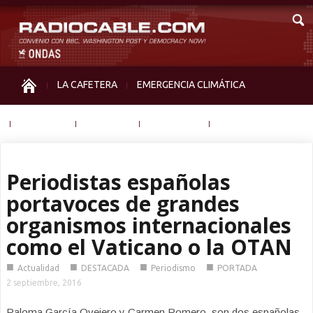
LA CAFETERA
EMERGENCIA CLIMÁTICA
IGUALDAD
MEMORIA
NOS MIRAN
OTRAS
Periodistas españolas
portavoces de grandes
organismos internacionales
como el Vaticano o la OTAN
■
■
■
■
Actualidad
DESTACADA
Periodismo
PORTADA
2 septiembre, 2016
Paloma García Ovejero y Carmen Romero, son dos españolas